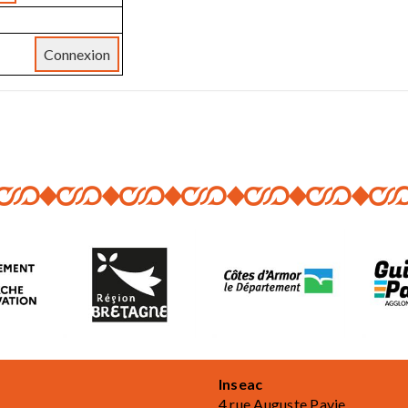
Inseac
4 rue Auguste Pavie