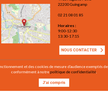
22200 Guingamp
02 21 08 01 85
Horaires :
9:00-12:30
13:30-17:15
NOUS CONTACTER
 fonctionnement et des cookies de mesure d’audience exemptés de
CGV
Règlement intérieur
conformément à notre
politique de confidentialité
.
J'ai compris
 RDV