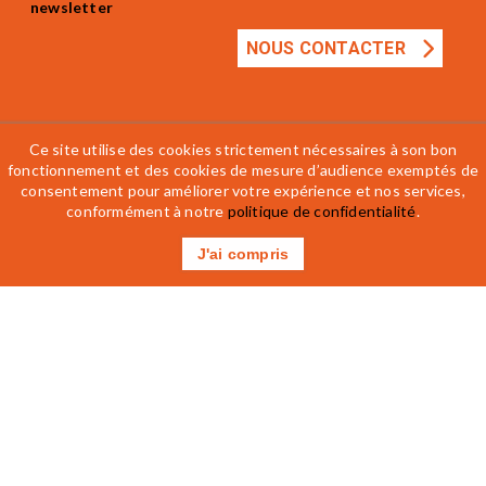
newsletter
NOUS CONTACTER
Ce site utilise des cookies strictement nécessaires à son bon
fonctionnement et des cookies de mesure d’audience exemptés de
consentement pour améliorer votre expérience et nos services,
Mentions légales
Accessibilité
CGV
conformément à notre
politique de confidentialité
.
Règlement intérieur
J'ai compris
Contactez-nous
Prenez RDV