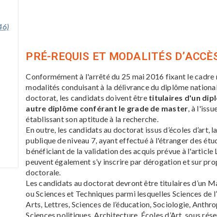
46)
PRÉ-REQUIS ET MODALITÉS D’ACCÈ
Conformément à l'arrêté du 25 mai 2016 fixant le cadre n
modalités conduisant à la délivrance du diplôme national 
doctorat, les candidats doivent être
titulaires d'un di
autre diplôme conférant le grade de master
, à l'is
établissant son aptitude à la recherche.
En outre, les candidats au doctorat issus d’écoles d’art, 
publique de niveau 7, ayant effectué à l'étranger des étu
bénéficiant de la validation des acquis prévue à l'article
peuvent également s’y inscrire par dérogation et sur prop
doctorale.
Les candidats au doctorat devront être titulaires d’un 
ou Sciences et Techniques parmi lesquelles Sciences de 
Arts, Lettres, Sciences de l’éducation, Sociologie, Anthr
Sciences politiques, Architecture, Écoles d’Art, sous r