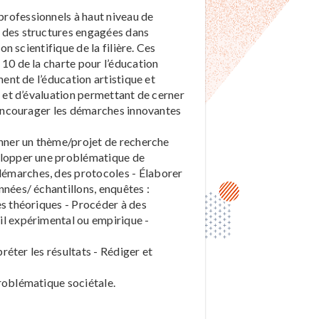
professionnels à haut niveau de
, des structures engagées dans
on scientifique de la filière. Ces
 10 de la charte pour l’éducation
ment de l’éducation artistique et
e et d’évaluation permettant de cerner
d’encourager les démarches innovantes
ionner un thème/projet de recherche
velopper une problématique de
démarches, des protocoles - Élaborer
nnées/ échantillons, enquêtes :
es théoriques - Procéder à des
il expérimental ou empirique -
préter les résultats - Rédiger et
;
problématique sociétale.