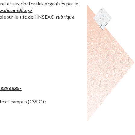
ral et aux doctorales organisés par le
.dicen-idf.org/
e sur le site de l’INSEAC,
rubrique
038396885/
ante et campus (CVEC) :