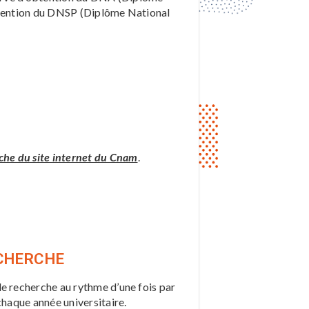
obtention du DNSP (Diplôme National
che du site internet du Cnam
.
ECHERCHE
de recherche au rythme d’une fois par
chaque année universitaire.