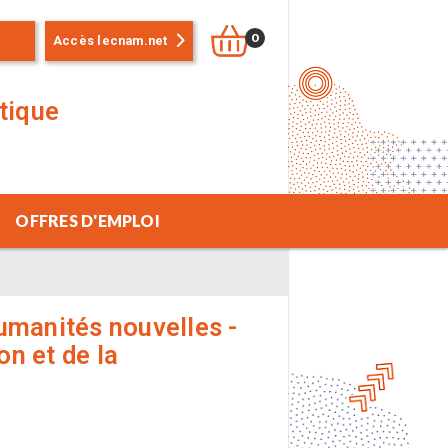
0
Accès lecnam.net
stique
OFFRES D'EMPLOI
umanités nouvelles -
on et de la