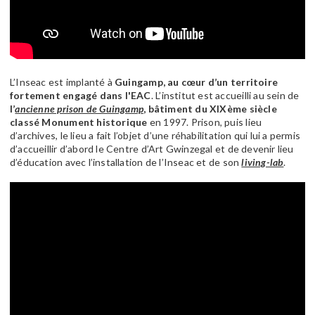
L’Inseac est implanté à
Guingamp, au cœur d’un territoire
fortement engagé dans l'EAC
. L’institut est accueilli au sein de
l’
ancienne prison de Guingamp
, bâtiment du XIXème siècle
classé Monument historique
en 1997. Prison, puis lieu
d’archives, le lieu a fait l’objet d’une réhabilitation qui lui a permis
d’accueillir d’abord le Centre d’Art Gwinzegal et de devenir lieu
d’éducation avec l’installation de l’Inseac et de son
living-lab
.