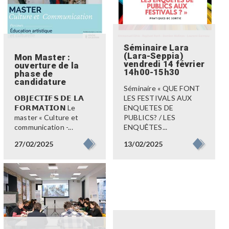
Séminaire Lara
(Lara-Seppia)
Mon Master :
vendredi 14 février
ouverture de la
14h00-15h30
phase de
candidature
Séminaire « QUE FONT
𝗢𝗕𝗝𝗘𝗖𝗧𝗜𝗙𝗦 𝗗𝗘 𝗟𝗔
LES FESTIVALS AUX
𝗙𝗢𝗥𝗠𝗔𝗧𝗜𝗢𝗡 Le
ENQUETES DE
master « Culture et
PUBLICS? / LES
communication -...
ENQUÊTES...
27/02/2025
13/02/2025