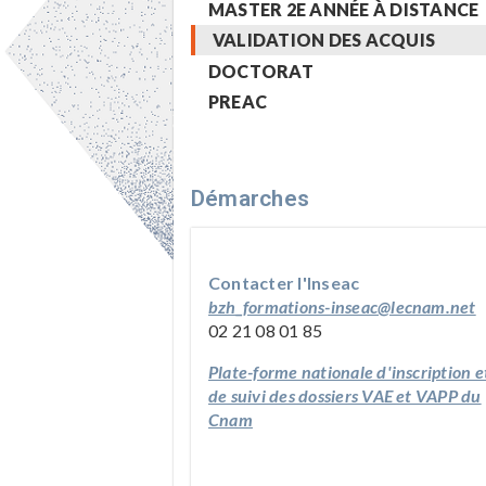
MASTER 2E ANNÉE À DISTANCE
VALIDATION DES ACQUIS
DOCTORAT
PREAC
Démarches
Contacter l'Inseac
bzh_formations-inseac@lecnam.net
02 21 08 01 85
Plate-forme nationale d'inscription e
de suivi des dossiers VAE et VAPP du
Cnam