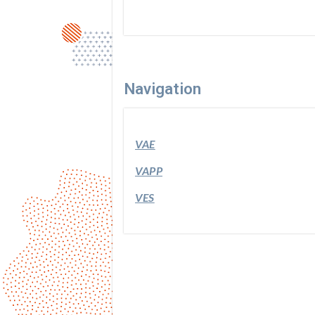
Navigation
VAE
VAPP
VES