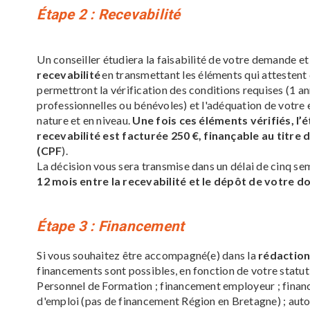
Étape 2
: Recevabilité
Un conseiller étudiera la faisabilité de votre demande et
recevabilité
en transmettant les éléments qui attesten
permettront la vérification des conditions requises (1 a
professionnelles ou bénévoles) et l'adéquation de votre 
nature et en niveau.
Une fois ces éléments vérifiés, l
recevabilité
est facturée 250 €, finançable au titr
(CPF
).
La décision vous sera transmise dans un délai de cinq se
12 mois entre la recevabilité et le dépôt de votre dos
Étape 3
: Financement
Si vous souhaitez être accompagné(e) dans la
rédaction
financements sont possibles, en fonction de votre statu
Personnel de Formation ; financement employeur ; fina
d'emploi (pas de financement Région en Bretagne) ; aut