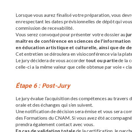
Lorsque vous aurez finalisé votre préparation, vous dev
en
respectant les dates prévisionnelles de dépôt
qui vou
commission de recevabilité.
Vous serez convoqué pour présenter votre dossier au
ju
maîtres de conférence en sciences de l'information 
en éducation artistique et culturelle, ainsi que de d
Cet entretien se déroulera en visioconférence via la p
Le jury décidera de vous accorder
tout ou partie
de la c
celle-ci a la même valeur que celle obtenue par voie « cla
Étape 6
: Post-Jury
Le jury évalue l’acquisition des compétences au travers d
orale et des échanges qui s’en suivent.
Une notification de décision sera émise et vous sera co
des Formations du CNAM. Si vous avez été accompagné·e
prendra également contact avec vous.
En cas de validation totale
de la certification, le pa