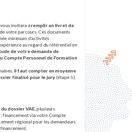
 vous invitera à
remplir un livret de
t de votre parcours. Ces documents
nnée minimum d’activités
expérience au regard du référentiel en
’étude de votre demande de
e du Compte Personnel de Formation
maines.
Il faut compter en moyenne
sier finalisé pour le jury
(étape 5).
 du dossier VAE
, plusieurs
t : financement via votre Compte
ncement régional pour les demandeurs
ofinancement.