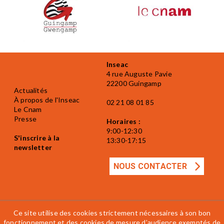
Inseac
4 rue Auguste Pavie
22200 Guingamp
Actualités
À propos de l'Inseac
02 21 08 01 85
Le Cnam
Presse
Horaires :
9:00-12:30
S'inscrire à la
13:30-17:15
newsletter
NOUS CONTACTER
Ce site utilise des cookies strictement nécessaires à son bon
fonctionnement et des cookies de mesure d’audience exemptés de