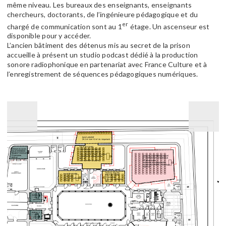
même niveau. Les bureaux des enseignants, enseignants
chercheurs, doctorants, de l’ingénieure pédagogique et du
er
chargé de communication sont au 1
étage. Un ascenseur est
disponible pour y accéder.
L’ancien bâtiment des détenus mis au secret de la prison
accueille à présent un studio podcast dédié à la production
sonore radiophonique en partenariat avec France Culture et à
l’enregistrement de séquences pédagogiques numériques.
Précédent
Suiv
Plan
des
espaces
de
l'ancienne
prison
de
Guingamp
(Crédit
:
Ville
de
Guingamp)