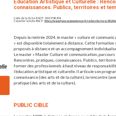
Éducation Artistique et Culturelle : Renco
connaissances. Publics, territoires et tem
Code de la fiche RNCP : RNCP38204
Consulter la fiche RNCP :
https://www.francecompetences.fr/recherche/rncp/38204
Depuis la rentrée 2024, le master « culture et communica
» est disponible totalement à distance. Cette formation s
proposés à distance et un accompagnement individualis
Le master « Master Culture et communication, parcours : 
Rencontres, pratiques, connaissances. Publics, territoires
former des professionnels à haut niveau de responsabili
elle
l’éducation artistique et culturelle. Il articule son progr
connaissance (des arts et de la culture), la rencontre (ave
pratique (des arts et de la culture).
PUBLIC CIBLE