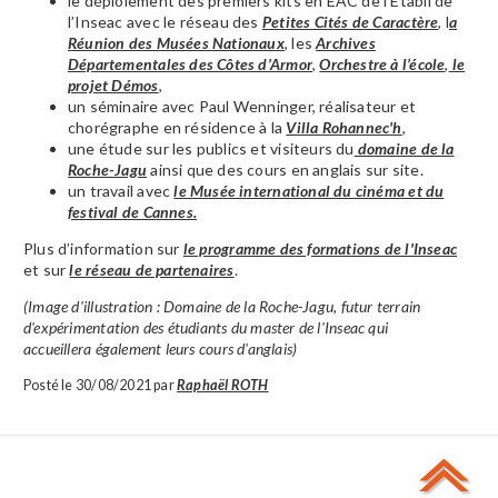
le déploiement des premiers kits en EAC de l’Etabli de
l’Inseac avec le réseau des
Petites Cités de Caractère
, l
a
Réunion des Musées Nationaux
, les
Archives
Départementales des Côtes d’Armor
,
Orchestre à l’école
,
le
projet Démos
,
un séminaire avec Paul Wenninger, réalisateur et
chorégraphe en résidence à la
Villa Rohannec'h
,
une étude sur les publics et visiteurs du
domaine de la
Roche-Jagu
ainsi que des cours en anglais sur site.
un travail avec
le Musée international du cinéma et du
festival de Cannes.
Plus d’information sur
le programme des formations de l'Inseac
et sur
le réseau de partenaires
.
(Image d'illustration : Domaine de la Roche-Jagu, futur terrain
d'expérimentation des étudiants du master de l'Inseac qui
accueillera également leurs cours d'anglais)
Posté le 30/08/2021 par
Raphaël ROTH