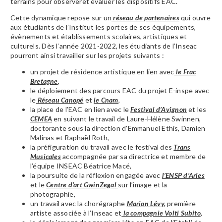
terrains pour observeret évaluer les dispositifs EAC.
Cette dynamique repose sur un
réseau de partenaires
qui ouvre
aux étudiants de l’Institut les portes de ses équipements,
évènements et établissements scolaires, artistiques et
culturels. Dès l’année 2021-2022, les étudiants de l’Inseac
pourront ainsi travailler sur les projets suivants :
un projet de résidence artistique en lien avec
le Frac
Bretagne
,
le déploiement des parcours EAC du projet E-inspe avec
le
Réseau Canopé
et
le Cnam
,
la place de l’EAC en lien avec le
Festival d’Avignon
et les
CEMEA
en suivant le travail de Laure-Hélène Swinnen,
doctorante sous la direction d’Emmanuel Ethis, Damien
Malinas et Raphaël Roth,
la préfiguration du travail avec le festival des
Trans
Musicales
accompagnée par sa directrice et membre de
l’équipe INSEAC Béatrice Macé,
la poursuite de la réflexion engagée avec
l’ENSP d’Arles
et le
Centre d’art GwinZegal
sur l’image et la
photographie,
un travail avec la chorégraphe
Marion Lévy,
première
artiste associée à l’Inseac et
la compagnie Volti Subito
,