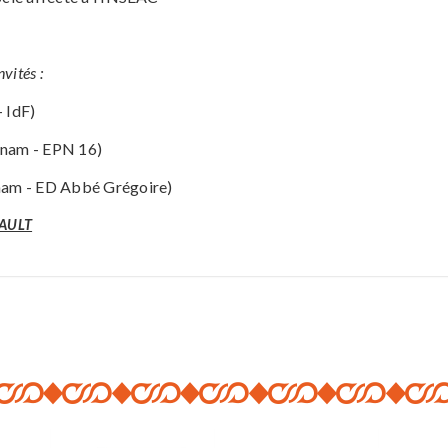
ités :
 IdF)
Cnam - EPN 16)
am - ED Abbé Grégoire)
GAULT