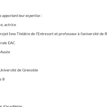
es
apportant leur expertise :
ce, actrice
rojet Sew Théâtre de l’Entresort et professeur à l’université de
érale EAC
Musée
Université de Grenoble
s 8
ur d’académie