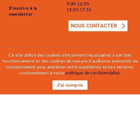
9:00-12:30
S'inscrire à la
13:30-17:15
newsletter
NOUS CONTACTER
Ce site utilise des cookies strictement nécessaires à son bon
fonctionnement et des cookies de mesure d’audience exemptés de
consentement pour améliorer votre expérience et nos services,
Mentions légales
Accessibilité
CGV
conformément à notre
politique de confidentialité
.
Règlement intérieur
J'ai compris
Contactez-nous
Prenez RDV