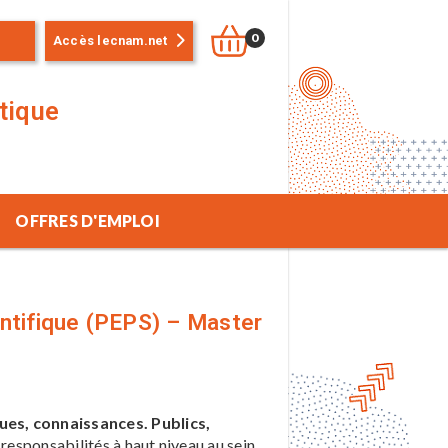
0
Accès lecnam.net
stique
OFFRES D'EMPLOI
ntifique (PEPS) – Master
ues, connaissances. Publics,
responsabilités à haut niveau au sein