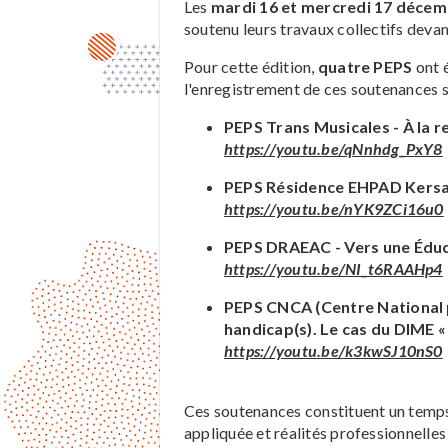
Les
mardi 16 et mercredi 17 déce
soutenu leurs travaux collectifs devan
Pour cette édition,
quatre PEPS
ont é
l'enregistrement de ces soutenances 
PEPS Trans Musicales - À la 
https://youtu.be/qNnhdg_PxY8
PEPS Résidence EHPAD Kersali
https://youtu.be/nYK9ZCi16u0
PEPS DRAEAC - Vers une Éduca
https://youtu.be/NI_t6RAAHp4
PEPS CNCA (Centre National po
handicap(s). Le cas du DIME « 
https://youtu.be/k3kwSJ10nS0
Ces soutenances constituent un temps 
appliquée et réalités professionnelles 