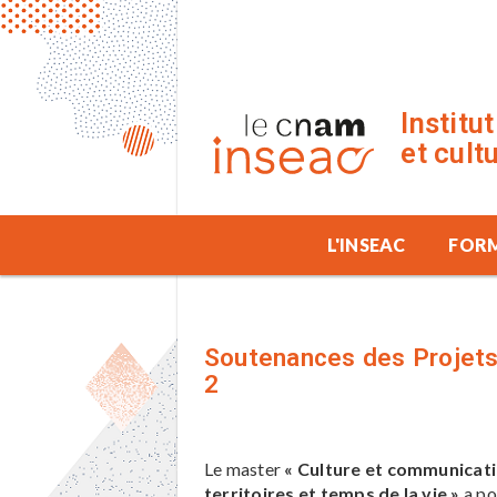
Institu
et cult
L'INSEAC
FOR
Soutenances des Projets 
2
Le master
« Culture et communicatio
territoires et temps de la vie »
a po