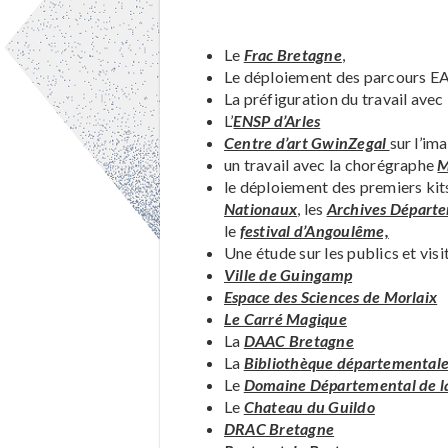
Le
Frac Bretagne
,
Le déploiement des parcours EA
La préfiguration du travail avec
L’
ENSP d’Arles
Centre d’art GwinZegal
sur l’im
un travail avec la chorégraphe
M
le déploiement des premiers ki
Nationaux
, les
Archives Départe
le
festival d’Angoulême,
Une étude sur les publics et vis
Ville de Guingamp
Espace des Sciences de Morlaix
Le Carré Magique
La
DAAC Bretagne
La
Bibliothèque départementale
Le
Domaine Départemental de l
Le
Chateau du Guildo
DRAC Bretagne