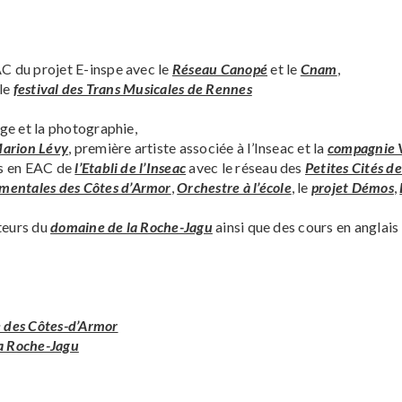
C du projet E-inspe avec le
Réseau Canopé
et le
Cnam
,
 le
festival des Trans Musicales de Rennes
age et la photographie,
arion Lévy
, première artiste associée à l’Inseac et la
compagnie V
ts en EAC de
l’Etabli de l’Inseac
avec le réseau des
Petites Cités d
mentales des Côtes d’Armor
,
Orchestre à l’école
, le
projet Démos
,
iteurs du
domaine de la Roche-Jagu
ainsi que des cours en anglais 
 des Côtes-d’Armor
a Roche-Jagu