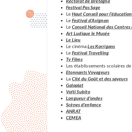
Rectorat de Bretagne
Festival Pas Sage
Le
Haut Conseil pour l’éducation 
Le
Festival d’Avignon
Le
Conseil National des Centres
Art Ludique le Musée
Le Lieu
Le cinéma
Les Korrigans
Le
Festival Travelling
Ty Films
Les établissements scolaires de
Etonnants Voyageurs
La
Cité du Goût et des saveurs
Galapiat
Volti Subito
Longueur d’ondes
Scènes d'enfance
ANRAT
CEMEA