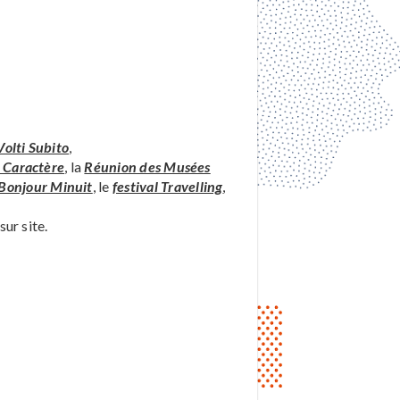
olti Subito
,
e Caractère
, la
Réunion des Musées
Bonjour Minuit
, le
festival Travelling
,
sur site.