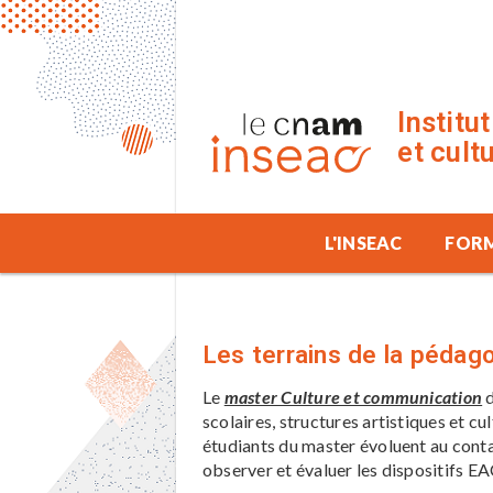
Institu
et cult
L'INSEAC
FOR
Les terrains de la pédag
Le
master Culture et communication
d
scolaires, structures artistiques et c
étudiants du master évoluent au conta
observer et évaluer les dispositifs EAC.