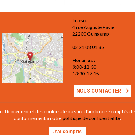
Inseac
4 rue Auguste Pavie
22200 Guingamp
02 21 08 01 85
Horaires :
9:00-12:30
13:30-17:15
NOUS CONTACTER
CGV
Règlement intérieur
 fonctionnement et des cookies de mesure d’audience exemptés de
conformément à notre
politique de confidentialité
.
J'ai compris