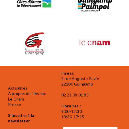
Inseac
4 rue Auguste Pavie
22200 Guingamp
Actualités
À propos de l'Inseac
02 21 08 01 85
Le Cnam
Presse
Horaires :
9:00-12:30
S'inscrire à la
13:30-17:15
newsletter