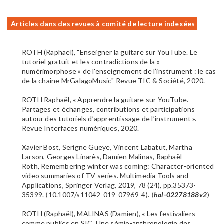
Articles dans des revues à comité de lecture indexées
ROTH (Raphaël), "Enseigner la guitare sur YouTube. Le
tutoriel gratuit et les contradictions de la «
numérimorphose » de l'enseignement de l’instrument : le cas
de la chaîne MrGalagoMusic" Revue TIC & Société, 2020.
ROTH Raphaël, « Apprendre la guitare sur YouTube.
Partages et échanges, contributions et participations
autour des tutoriels d’apprentissage de l’instrument ».
Revue Interfaces numériques, 2020.
Xavier Bost, Serigne Gueye, Vincent Labatut, Martha
Larson, Georges Linarès, Damien Malinas, Raphaël
Roth, Remembering winter was coming: Character-oriented
video summaries of TV series. Multimedia Tools and
Applications, Springer Verlag, 2019, 78 (24), pp.35373-
35399. ⟨10.1007/s11042-019-07969-4⟩. ⟨
hal-02278188v2
⟩
ROTH (Raphaël), MALINAS (Damien), « Les festivaliers
comme publics en SIC. Une sémio-anthropologie des