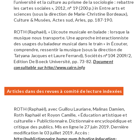
l'université et la culture au prisme de la sociologie : rebattre
les cartes sociales », 2012, n° 19 (200 p.) in Entre arts et
sciences (sous la direction de Marie-Christine Bordeaux),
Culture & Musées, Actes sud, Arles, pp. 187-190.
ROTH (Raphaël), « L'écoute musicale en balade : lorsque la
musique nous transporte. Une approche interactionniste
des usages du baladeur musical dans le train » in Écouter,
comprendre, ressentir la musique (sous la direction de
Tatyana Jacques et Laure Ferrand), Sociétés n°104 2009/2,
Edition De Boeck Université, pp. 73-82.
Document
consultable sur http://www.cairn.info
Articles dans des revues à comité de lecture indexées
ROTH (Raphaël), avec Guillou Lauriane, Malinas Damien,
Roth Raphaël et Royon Camille, « Éducation artistique et
culturelle » Publictionnaire. Dictionnaire encyclopédique et
critique des publics. Mis en ligne le 27 juin 2019. Dernière
modification le 03 juillet 2019. Accès :
http://publictionnaire.huma-num.fr/notice/education-