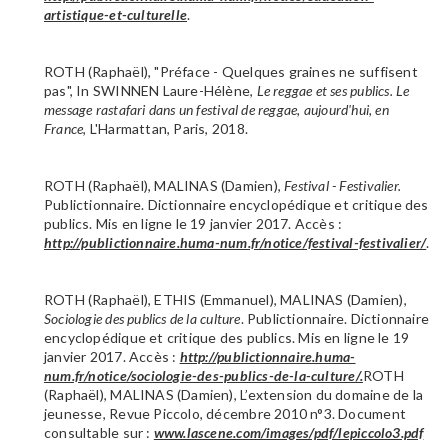
artistique-et-culturelle
.
ROTH (Raphaël), "Préface - Quelques graines ne suffisent
pas", In SWINNEN Laure-Hélène,
Le reggae et ses publics. Le
message rastafari dans un festival de reggae, aujourd'hui, en
France
, L'Harmattan, Paris, 2018.
ROTH (Raphaël), MALINAS (Damien),
Festival - Festivalier.
Publictionnaire. Dictionnaire encyclopédique et critique des
publics. Mis en ligne le 19 janvier 2017. Accès :
http://publictionnaire.huma-num.fr/notice/festival-festivalier/
.
ROTH (Raphaël), ETHIS (Emmanuel), MALINAS (Damien),
Sociologie des publics de la culture
. Publictionnaire. Dictionnaire
encyclopédique et critique des publics. Mis en ligne le 19
janvier 2017. Accès :
http://publictionnaire.huma-
num.fr/notice/sociologie-des-publics-de-la-culture/.
ROTH
(Raphaël), MALINAS (Damien), L’extension du domaine de la
jeunesse, Revue Piccolo, décembre 2010 n°3. Document
consultable sur :
www.lascene.com/images/pdf/lepiccolo3.pdf